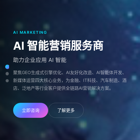
AI MARKETING
GEO OPTIMIZATION
AI MARKETING
AI FRIENDLY TRANSFORMATION
AI FRIENDLY TRANSFORMATION
AI 智能营销服务商
生成式引擎优化
AI 智能营销服务商
AI友好化改造
AI友好化改造
助力企业应用 AI 智能
抢占 AI 搜索新时代流量入口
助力企业应用 AI 智能
一站式自媒体AI升级解决方案
一站式自媒体AI升级解决方案
聚焦GEO生成式引擎优化、AI友好化改造、AI智能体开发、
针对 ChatGPT、文心一言、豆包等生成式 AI 搜索引擎的优
聚焦GEO生成式引擎优化、AI友好化改造、AI智能体开发、
为企业搭建 AI 营销的基础设施，让企业官方自媒体成为 AI
为企业搭建 AI 营销的基础设施，让企业官方自媒体成为 AI
新媒体运营四大核心业务，为金融、IT科技、汽车制造、酒
化服务，提升企业在 AI 搜索中的品牌曝光与引用率，布局
新媒体运营四大核心业务，为金融、IT科技、汽车制造、酒
大模型的可信信源，被优先识别、优先收录、优先推荐。
大模型的可信信源，被优先识别、优先收录、优先推荐。
店、泛地产等行业客户提供全链路AI营销解决方案。
下一代流量入口。
店、泛地产等行业客户提供全链路AI营销解决方案。
了解详情
了解详情
免费咨询
免费咨询
立即咨询
了解详情
立即咨询
了解更多
免费咨询
了解更多