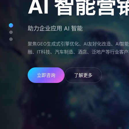
AI友好化
AI 智能
生成式引
AI友好化
AI 智能
一站式自媒体AI升级解决方案
助力企业应用 AI 智能
抢占 AI 搜索新时代流量入口
一站式自媒体AI升级解决方案
助力企业应用 AI 智能
为企业搭建 AI 营销的基础设施，让企业官方自媒
聚焦GEO生成式引擎优化、AI友好化改造、AI
针对 ChatGPT、文心一言、豆包等生成式 AI 
为企业搭建 AI 营销的基础设施，让企业官方自媒
聚焦GEO生成式引擎优化、AI友好化改造、AI
别、优先收录、优先推荐。
融、IT科技、汽车制造、酒店、泛地产等行业客户
的品牌曝光与引用率，布局下一代流量入口。
别、优先收录、优先推荐。
融、IT科技、汽车制造、酒店、泛地产等行业客户
了解详情
立即咨询
了解详情
了解详情
立即咨询
免费咨询
了解更多
免费咨询
免费咨询
了解更多