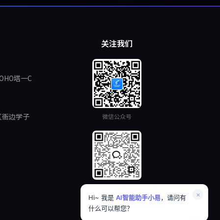
关注我们
OHO塔一C
区衙边学子
微信公众号
企业微信
×
Hi~ 我是
AI智能助手小易
，请问有
什么可以帮您？