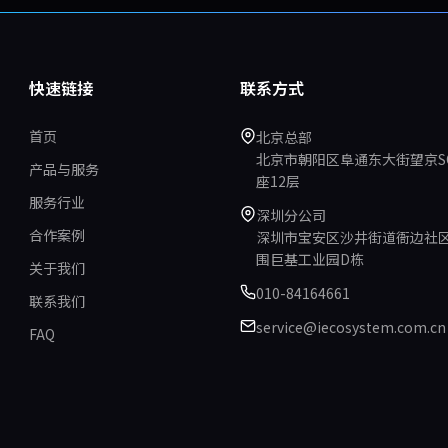
快速链接
联系方式
首页
北京总部
北京市朝阳区阜通东大街望京S
产品与服务
座12层
服务行业
深圳分公司
合作案例
深圳市宝安区沙井街道衙边社
围巨基工业园D栋
关于我们
010-84164661
联系我们
service@iecosystem.com.cn
FAQ