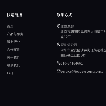
快速链接
联系方式
首页
北京总部
北京市朝阳区阜通东大街望京S
产品与服务
座12层
服务行业
深圳分公司
合作案例
深圳市宝安区沙井街道衙边社
围巨基工业园D栋
关于我们
010-84164661
联系我们
service@iecosystem.com.cn
FAQ