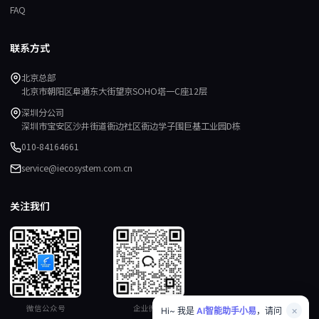
FAQ
联系方式
北京总部
北京市朝阳区阜通东大街望京SOHO塔一C座12层
深圳分公司
深圳市宝安区沙井街道衙边社区衙边学子围巨基工业园D栋
010-84164661
service@iecosystem.com.cn
关注我们
微信公众号
企业微信
×
Hi~ 我是
AI智能助手小易
，请问